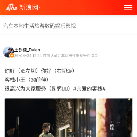
新浪网·
汽车
本地生活
旅游
数码
娱乐
影视
王鹤棣_Dylan
26-04-24 12:24
微博认证：北京萌样影视签约演员
你好（🫲左切）你好（右切🫱）
客栈小王（👐前伸）
很高兴为大家服务（鞠躬🙇‍♂️）#亲爱的客栈# ​