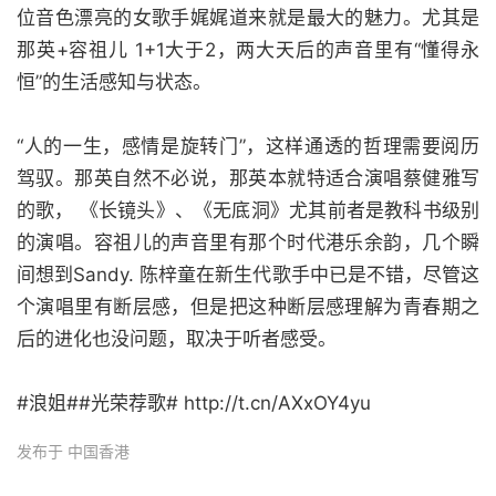
位音色漂亮的女歌手娓娓道来就是最大的魅力。尤其是
那英+容祖儿 1+1大于2，两大天后的声音里有“懂得永
恒”的生活感知与状态。
“人的一生，感情是旋转门”，这样通透的哲理需要阅历
驾驭。那英自然不必说，那英本就特适合演唱蔡健雅写
的歌， 《长镜头》、《无底洞》尤其前者是教科书级别
的演唱。容祖儿的声音里有那个时代港乐余韵，几个瞬
间想到Sandy. 陈梓童在新生代歌手中已是不错，尽管这
个演唱里有断层感，但是把这种断层感理解为青春期之
后的进化也没问题，取决于听者感受。
#浪姐##光荣荐歌# http://t.cn/AXxOY4yu
发布于 中国香港