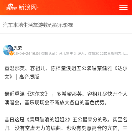
新浪网·
汽车
本地生活
旅游
数码
娱乐
影视
光荣
26-04-24 16:06
微博认证：音乐博主 乐评人，微博2022最具影响力乐评人，微博2021十大影响力乐评人
重温那英、容祖儿、陈梓童浪姐五公演唱蔡健雅《达尔
文》 | 高音质版
最近重温《达尔文》 ，多希望那英、容祖儿尽快开个人
演唱会，音乐现场会不断放大各自的音色优势。
昔日这是《乘风破浪的姐姐2》五公最高分的歌，实至名
归。没有空虚无力的编曲、也没有刻意高音的亢奋，三