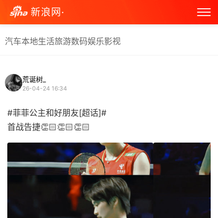
新浪网·
汽车
本地生活
旅游
数码
娱乐
影视
荒诞树_
26-04-24 16:34
#菲菲公主和好朋友[超话]#
首战告捷👏🏻👏🏻👏🏻 ​