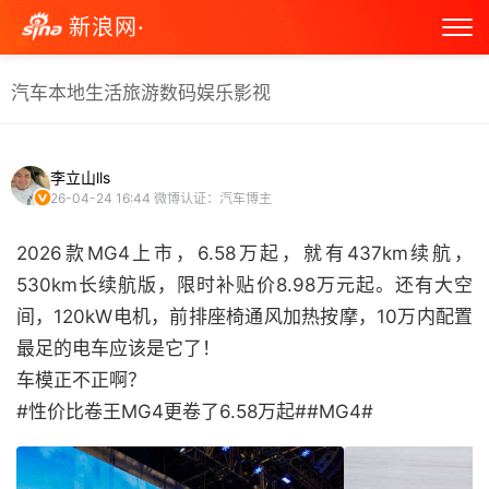
新浪网·
汽车
本地生活
旅游
数码
娱乐
影视
李立山lls
26-04-24 16:44
微博认证：汽车博主
2026款MG4上市，6.58万起，就有437km续航，
530km长续航版，限时补贴价8.98万元起。还有大空
间，120kW电机，前排座椅通风加热按摩，10万内配置
最足的电车应该是它了！
车模正不正啊？
#性价比卷王MG4更卷了6.58万起##MG4# ​