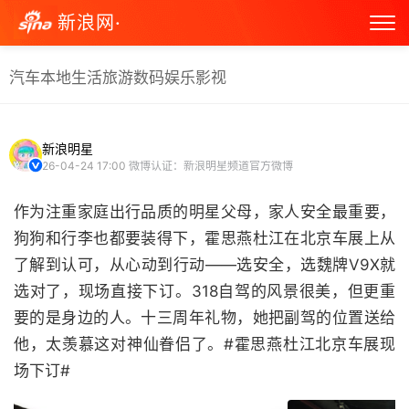
新浪网·
汽车
本地生活
旅游
数码
娱乐
影视
新浪明星
26-04-24 17:00
微博认证：新浪明星频道官方微博
作为注重家庭出行品质的明星父母，家人安全最重要，
狗狗和行李也都要装得下，霍思燕杜江在北京车展上从
了解到认可，从心动到行动——选安全，选魏牌V9X就
选对了，现场直接下订。318自驾的风景很美，但更重
要的是身边的人。十三周年礼物，她把副驾的位置送给
他，太羡慕这对神仙眷侣了。#霍思燕杜江北京车展现
场下订#