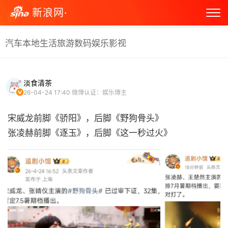
新浪网·
汽车
本地生活
旅游
数码
娱乐
影视
淡食清茶
26-04-24 17:40
微博认证：娱乐博主
宋威龙前脚《骄阳》，后脚《野狗骨头》
张凌赫前脚《逐玉》，后脚《这一秒过火》 ​