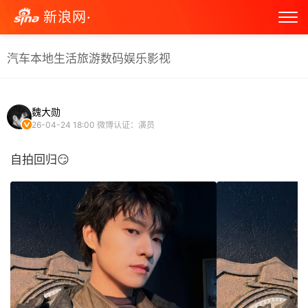
新浪网·
汽车
本地生活
旅游
数码
娱乐
影视
魏大勋
26-04-24 18:00
微博认证：演员
自拍回归😏 ​