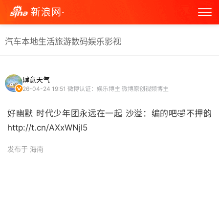
新浪网·
汽车
本地生活
旅游
数码
娱乐
影视
肆意天气
26-04-24 19:51
微博认证：娱乐博主 微博原创视频博主
好幽默 时代少年团永远在一起 沙溢：编的吧🤣不押韵
http://t.cn/AXxWNjl5 ​
发布于 海南