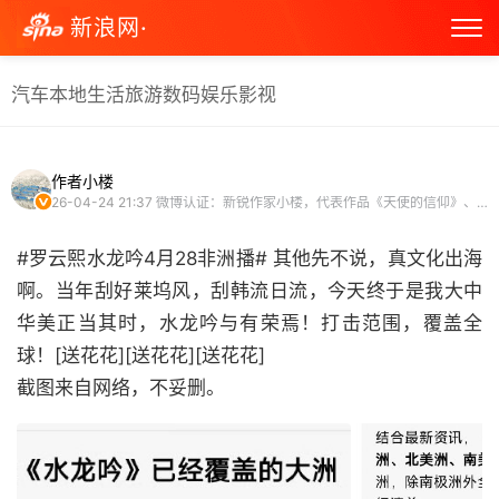
新浪网·
汽车
本地生活
旅游
数码
娱乐
影视
作者小楼
26-04-24 21:37
微博认证：新锐作家小楼，代表作品《天使的信仰》、《为安格的雪样年华》等
#罗云熙水龙吟4月28非洲播# 其他先不说，真文化出海
啊。当年刮好莱坞风，刮韩流日流，今天终于是我大中
华美正当其时，水龙吟与有荣焉！打击范围，覆盖全
球！[送花花][送花花][送花花]
截图来自网络，不妥删。 ​