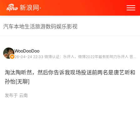
新浪网·
汽车
本地生活
旅游
数码
娱乐
影视
WooDooDoo
26-04-24 22:33
微博认证：乐评人，微博2022年最有影响力乐评人 音乐博主 微博原创视频博主 头条文章作者
淘汰陶昕然，然后你告诉我现场投送前两名是唐艺昕和
孙怡[无聊] ​
发布于 云南