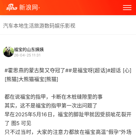
新浪网·
汽车
本地生活
旅游
数码
娱乐
影视
福宝的山东姨姨
26-04-25 11:31
#霍思燕的蒙古獒又夺冠了##是福宝呀[超话]#超话 [心]
[熊猫]大熊猫福宝[熊猫]
都在说福宝的指甲，卡断在木桩缝隙里的事
其实，这不是福宝的指甲第一次出问题了
早在2025年5月16日，福宝的脚趾甲就因受损呲花裂开
了 图5 可见
只不过当时，大家的注意力都放在福宝高温“假孕”外场