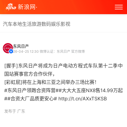
新浪网·
汽车
本地生活
旅游
数码
娱乐
影视
东风日产
26-04-25 12:30
微博认证：东风日产 官方微博
[握手]东风日产将成为日产电动方程式车队第十二季中
国站赛事官方合作伙伴，
[彩虹屁]将在上海和三亚之间举办三场比赛！
#东风日产领跑合资阵营##大大大五座NX8售14.99万起
##合资大厂品质更安心# http://t.cn/AXxTSKSB ​
发布于 广东