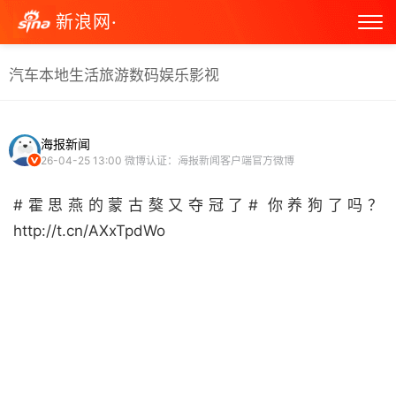
新浪网·
汽车
本地生活
旅游
数码
娱乐
影视
海报新闻
26-04-25 13:00
微博认证：海报新闻客户端官方微博
#霍思燕的蒙古獒又夺冠了# 你养狗了吗？
http://t.cn/AXxTpdWo ​