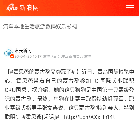
新浪网·
汽车
本地生活
旅游
数码
娱乐
影视
津云新闻
26-04-25 15:17
微博认证：津云新闻官方微博
【#霍思燕的蒙古獒又夺冠了# 】近日，青岛国际博览中
心，霍思燕带着自己的蒙古獒参加FCI国际犬业联盟
CKU国秀。据介绍，她的这只狗狗是中国第一只赛级登
记的蒙古獒。最终，狗狗在比赛中取得特幼组冠军。职
业赛级犬指导手张文鑫说，这只蒙古獒“特别亲人，特别
聪明”。#霍思燕[超话]# ​​​​ ​​​​ http://t.cn/AXxHh14t