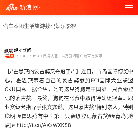
新浪网·
汽车
本地生活
旅游
数码
娱乐
影视
纵览新闻
26-04-25 15:49
微博认证：纵览新闻客户端官方微博
【#霍思燕的蒙古獒又夺冠了# 】近日，青岛国际博览中
心，霍思燕带着自己的蒙古獒参加FCI国际犬业联盟
CKU国秀。据介绍，她的这只狗狗是中国第一只赛级登
记的蒙古獒。最终，狗狗在比赛中取得特幼组冠军。职
业赛级犬指导手张文鑫说，这只蒙古獒"特别亲人，特别
聪明"#霍思燕有中国第一只赛级登记蒙古獒##青岛[地
点]# http://t.cn/AXxWXKS8