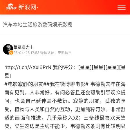
新浪网·
汽车
本地生活
旅游
数码
娱乐
影视
華堅馮力士
26-04-25 17:53
微博认证：电影博主
http://t.cn/AXxl6PrN 我的评分：[星星][星星][星星][星
星]
#电影寂静的朋友##我在微博聊电影# 韦德勒去年在海
南有见到，人非常好，有问必答且还会帮助引导观众提
问，也会自己延伸毫不敷衍。寂静的朋友，孤独的享
受，植物与人类和自然的互动，更加纯粹奇妙。非常舒
适的画面和推进，几乎是秒入戏；三条线最喜欢天竺
葵，梁生这边是主线不能少，韦德勒这条则有比较明显