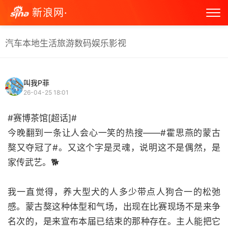
新浪网·
汽车
本地生活
旅游
数码
娱乐
影视
叫我P菲
26-04-25 18:01
#赛博茶馆[超话]#
今晚翻到一条让人会心一笑的热搜——#霍思燕的蒙古
獒又夺冠了#。又这个字是灵魂，说明这不是偶然，是
家传武艺。🐕
我一直觉得，养大型犬的人多少带点人狗合一的松弛
感。蒙古獒这种体型和气场，出现在比赛现场不是来争
名次的，是来宣布本届已结束的那种存在。主人能把它