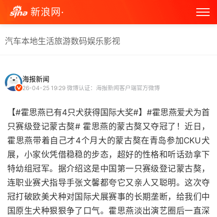
新浪网·
汽车
本地生活
旅游
数码
娱乐
影视
海报新闻
26-04-25 19:29
微博认证：海报新闻客户端官方微博
【#霍思燕已有4只犬获得国际大奖#】#霍思燕爱犬为首
只赛级登记蒙古獒# 霍思燕的蒙古獒又夺冠了！近日，
霍思燕带着自己才4个月大的蒙古獒在青岛参加CKU犬
展，小家伙凭借稳稳的步态，超好的性格和听话劲拿下
特幼组冠军。据介绍这是中国第一只赛级登记蒙古獒，
连职业赛犬指导手张文馨都夸它又亲人又聪明。这次夺
冠打破欧美犬种对国际犬展赛事的长期垄断，给我们中
国原生犬种狠狠争了口气。霍思燕淡出演艺圈后一直深