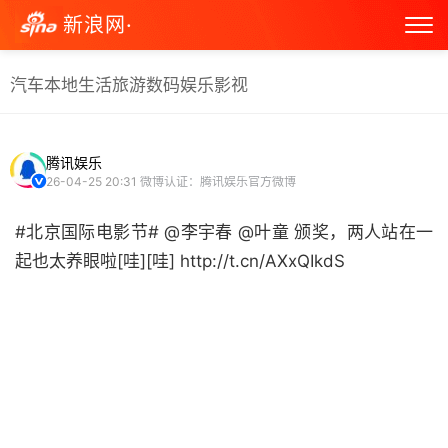
新浪网·
汽车
本地生活
旅游
数码
娱乐
影视
腾讯娱乐
26-04-25 20:31
微博认证：腾讯娱乐官方微博
#北京国际电影节# @李宇春 @叶童 颁奖，两人站在一
起也太养眼啦[哇][哇] http://t.cn/AXxQIkdS ​