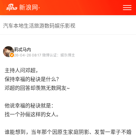
新浪网·
汽车
本地生活
旅游
数码
娱乐
影视
莉忒马内
26-04-26 08:17
微博认证：娱乐博主
主持人问邓超，
保持幸福的秘诀是什么？
邓超的回答却羡煞无数网友~
他说幸福的秘诀就是：
找一个孙俪这样的女人。
谁能想到，当年那个因原生家庭阴影、发誓一辈子不婚