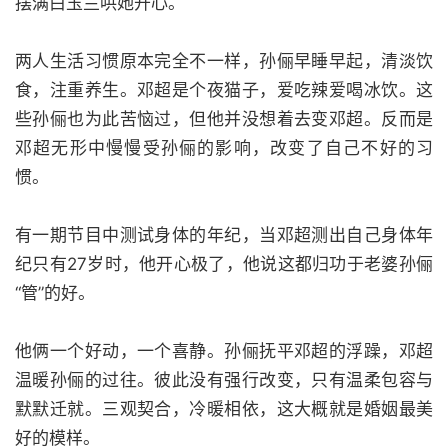
摆满白玉兰哄她开心。
两人生活习惯原本完全不一样，孙俪早睡早起，清淡饮
食，注重养生。邓超是个夜猫子，爱吃辣爱喝冰饮。这
些孙俪也为此苦恼过，但他并没想着去变邓超。反而是
邓超无形中慢慢受孙俪的影响，改变了自己不好的习
惯。
有一期节目中测试身体的年纪，当邓超测出自己身体年
纪只有27岁时，他开心极了，他说这都归功于老婆孙俪
“管”的好。
他俩一个好动，一个喜静。孙俪抚平邓超的浮躁，邓超
温暖孙俪的过往。彼此没有强行改变，只有温柔包容与
默默迁就。三观契合，冷暖相依，这大概就是婚姻最美
好的模样。