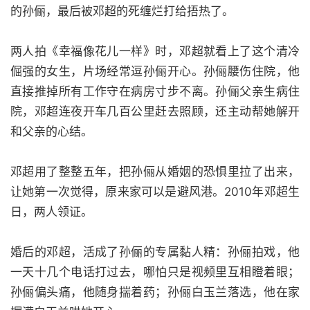
的孙俪，最后被邓超的死缠烂打给捂热了。
两人拍《幸福像花儿一样》时，邓超就看上了这个清冷
倔强的女生，片场经常逗孙俪开心。孙俪腰伤住院，他
直接推掉所有工作守在病房寸步不离。孙俪父亲生病住
院，邓超连夜开车几百公里赶去照顾，还主动帮她解开
和父亲的心结。
邓超用了整整五年，把孙俪从婚姻的恐惧里拉了出来，
让她第一次觉得，原来家可以是避风港。2010年邓超生
日，两人领证。
婚后的邓超，活成了孙俪的专属黏人精：孙俪拍戏，他
一天十几个电话打过去，哪怕只是视频里互相瞪着眼；
孙俪偏头痛，他随身揣着药；孙俪白玉兰落选，他在家