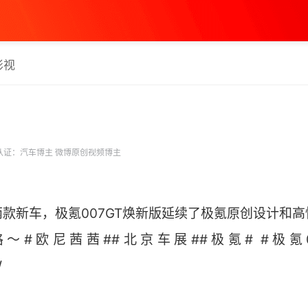
影视
认证：汽车博主 微博原创视频博主
款新车，极氪007GT焕新版延续了极氪原创设计和
#欧尼茜茜##北京车展##极氪# #极氪007g
​