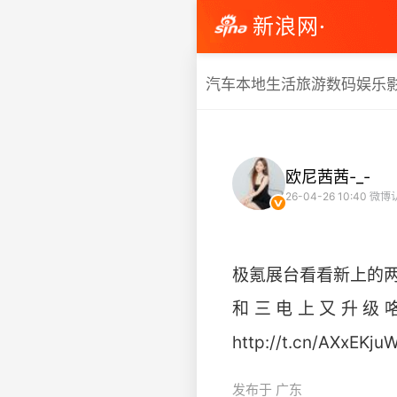
新浪网·
汽车
本地生活
旅游
数码
娱乐
欧尼茜茜-_-
26-04-26 10:40
微博
极氪展台看看新上的两
和三电上又升级咯～
http://t.cn/AXxEKjuW 
发布于 广东