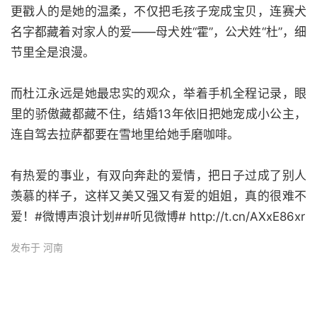
更戳人的是她的温柔，不仅把毛孩子宠成宝贝，连赛犬
名字都藏着对家人的爱——母犬姓“霍”，公犬姓“杜”，细
节里全是浪漫。
而杜江永远是她最忠实的观众，举着手机全程记录，眼
里的骄傲藏都藏不住，结婚13年依旧把她宠成小公主，
连自驾去拉萨都要在雪地里给她手磨咖啡。
有热爱的事业，有双向奔赴的爱情，把日子过成了别人
羡慕的样子，这样又美又强又有爱的姐姐，真的很难不
爱！#微博声浪计划##听见微博# http://t.cn/AXxE86xr
发布于 河南