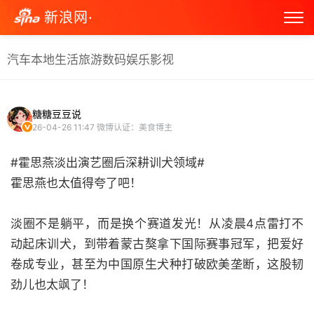
新浪网·
汽车
本地生活
旅游
数码
娱乐
影视
糖糖豆豆说
26-04-26 11:47
微博认证：美食博主
#霍思燕淡出演艺圈后深耕训犬领域#
霍思燕也太值得夸了吧！
淡圈不是躺平，而是换个赛道发光！从凌晨4点雷打不
动起床训犬，到带着蒙古獒拿下国际赛事冠军，把爱好
卷成专业，甚至为中国原生犬种打破欧美垄断，这股韧
劲儿也太飒了！