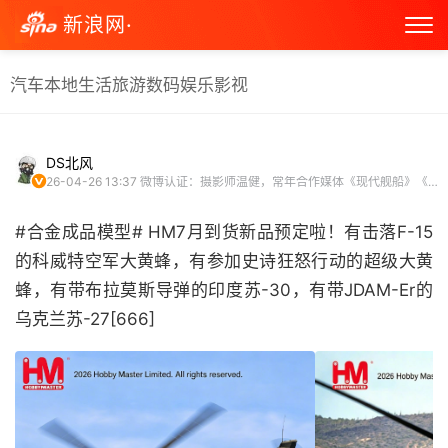
新浪网·
汽车
本地生活
旅游
数码
娱乐
影视
DS北风
26-04-26 13:37
微博认证：摄影师温健，常年合作媒体《现代舰船》《兵工科技》 军事博主 微博原创视频博主
#合金成品模型# HM7月到货新品预定啦！有击落F-15
的科威特空军大黄蜂，有参加史诗狂怒行动的超级大黄
蜂，有带布拉莫斯导弹的印度苏-30，有带JDAM-Er的
乌克兰苏-27[666] ​