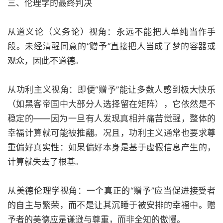
三、伦理学的最终判决
从道义论（义务论）视角：永远不能把人单纯当作手
段。未经清醒同意的“赠予”直接把人当成了梦的容器或
观众，因此不道德。
从功利主义视角：即便“赠予”能让多数人感到极大快乐
（如黑客帝国中大部分人选择留在矩阵），它依然是不
稳定的——因为一旦有人发现真相并痛苦觉醒，整体的
幸福计算就可能被推翻。况且，功利主义通常也要求尊
重偏好真实性：如果偏好本身是基于虚假信息产生的，
计算就失去了根基。
从美德伦理学视角：一个真正的“赠予”应当促进接受者
的自主与繁荣，而不是让其沉睡于被安排的幸福中。赠
予者的美德应是谦逊与尊重，而非全知的傲慢。