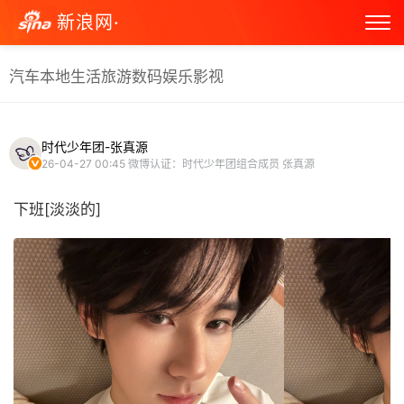
新浪网·
汽车
本地生活
旅游
数码
娱乐
影视
时代少年团-张真源
26-04-27 00:45
微博认证：时代少年团组合成员 张真源
下班[淡淡的] ​