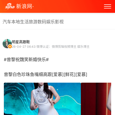
新浪网·
汽车
本地生活
旅游
数码
娱乐
影视
明星高跟鞋
26-04-27 06:43
微博认证：微博剪辑视频博主 娱乐博主
#曾黎祝魏笑新婚快乐#
曾黎白色珍珠鱼嘴细高跟[爱慕][鲜花][爱慕] ​