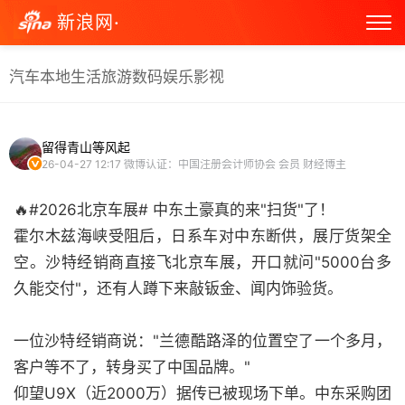
新浪网·
汽车
本地生活
旅游
数码
娱乐
影视
留得青山等风起
26-04-27 12:17
微博认证：中国注册会计师协会 会员 财经博主
🔥#2026北京车展# 中东土豪真的来"扫货"了！
霍尔木兹海峡受阻后，日系车对中东断供，展厅货架全
空。沙特经销商直接飞北京车展，开口就问"5000台多
久能交付"，还有人蹲下来敲钣金、闻内饰验货。
一位沙特经销商说："兰德酷路泽的位置空了一个多月，
客户等不了，转身买了中国品牌。"
仰望U9X（近2000万）据传已被现场下单。中东采购团