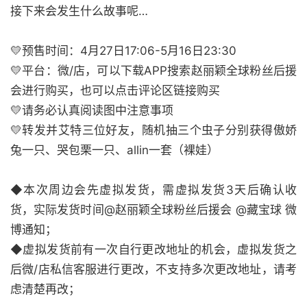
接下来会发生什么故事呢…
💛预售时间：4月27日17:06-5月16日23:30
💛平台：微/店，可以下载APP搜索赵丽颖全球粉丝后援
会进行购买，也可以点击评论区链接购买
💛请务必认真阅读图中注意事项
💛转发并艾特三位好友，随机抽三个虫子分别获得傲娇
兔一只、哭包栗一只、allin一套（裸娃）
◆本次周边会先虚拟发货，需虚拟发货3天后确认收
货，实际发货时间@赵丽颖全球粉丝后援会 @藏宝球 微
博通知；
◆虚拟发货前有一次自行更改地址的机会，虚拟发货之
后微/店私信客服进行更改，不支持多次更改地址，请考
虑清楚再改；