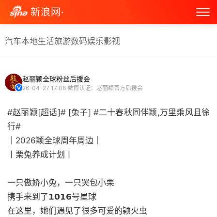
新浪网·
汽车
本地生活
旅游
数码
娱乐
影视
赵丽颖全球粉丝后援会
26-04-27 17:06
微博认证：赵丽颖官方后援会
#赵丽颖[超话]# [兔子] #二十春秋同伴颖,万里乘风且徐
行#
｜2026颖全球周年周边｜
丨栗兔养成计划丨
一只傲娇小兔，一只哭包小栗
携手来到了𝟭𝟬𝟭𝟲号星球
在这里，她们遇见了很多可爱的颖火虫