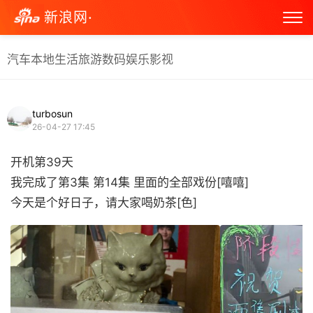
新浪网·
汽车
本地生活
旅游
数码
娱乐
影视
turbosun
26-04-27 17:45
开机第39天
我完成了第3集 第14集 里面的全部戏份[嘻嘻]
今天是个好日子，请大家喝奶茶[色] ​