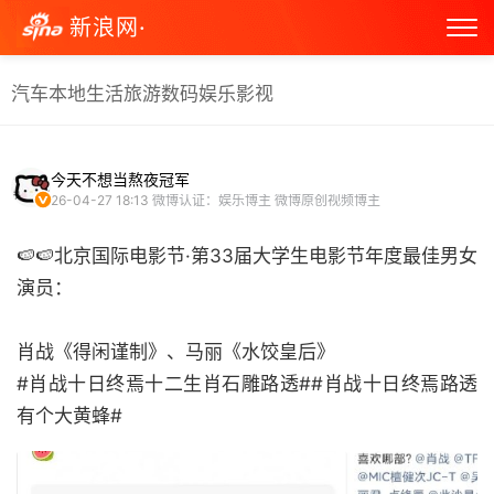
新浪网·
汽车
本地生活
旅游
数码
娱乐
影视
今天不想当熬夜冠军
26-04-27 18:13
微博认证：娱乐博主 微博原创视频博主
🍉🍉北京国际电影节·第33届大学生电影节年度最佳男女
演员：
肖战《得闲谨制》、马丽《水饺皇后》
#肖战十日终焉十二生肖石雕路透##肖战十日终焉路透
有个大黄蜂# ​