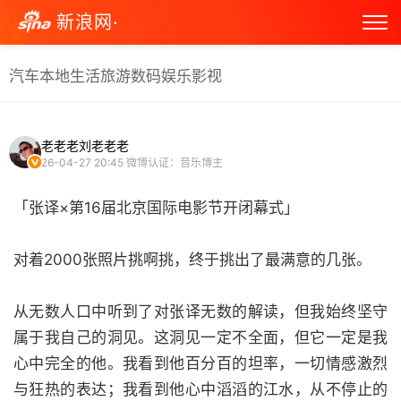
新浪网·
汽车
本地生活
旅游
数码
娱乐
影视
老老老刘老老老
26-04-27 20:45
微博认证：音乐博主
「张译×第16届北京国际电影节开闭幕式」
对着2000张照片挑啊挑，终于挑出了最满意的几张。
从无数人口中听到了对张译无数的解读，但我始终坚守
属于我自己的洞见。这洞见一定不全面，但它一定是我
心中完全的他。我看到他百分百的坦率，一切情感激烈
与狂热的表达；我看到他心中滔滔的江水，从不停止的