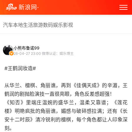
新浪网·
汽车
本地生活
旅游
数码
娱乐
影视
小熊布鲁诺99
26-04-27 23:00
微博认证：娱乐博主
#王鹤润妆造#
从华兰、檀棋、角丽谯，再到《佳偶天成》的辛湄，王
鹤润的剧抛脸演技一直很亮眼，角色反差感超强！
《知否》里端庄温婉的盛华兰，温柔又靠谱；《莲花
楼》明艳疯批的角丽谯，媚感与破碎感拉满；还有《长
安十二时辰》清冷锐利的檀棋，每个角色都让人印象深
刻。