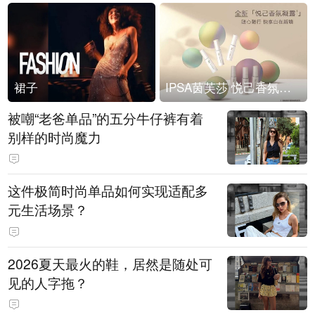
裙子
IPSA茵芙莎 悦己香氛凝露上市
被嘲“老爸单品”的五分牛仔裤有着
别样的时尚魔力
这件极简时尚单品如何实现适配多
元生活场景？
2026夏天最火的鞋，居然是随处可
见的人字拖？