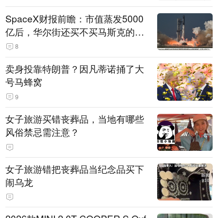
SpaceX财报前瞻：市值蒸发5000
亿后，华尔街还买不买马斯克的
账？
8
卖身投靠特朗普？因凡蒂诺捅了大
号马蜂窝
9
女子旅游买错丧葬品，当地有哪些
风俗禁忌需注意？
女子旅游错把丧葬品当纪念品买下
闹乌龙