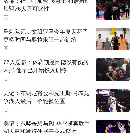
名嘴：杜兰特加盟16勇士 和詹姆斯
加盟76人无可比性
马刺队记：文班亚马今年夏天花了
更多时间与奥拉朱旺一起训练
76人总裁：休赛期恩比德没有伤病
困扰 他早已开始投入训练
美记：布朗尼将会和克里斯·马农竞
争湖人最后一个轮换位置
美记：东契奇想与PJ·华盛顿再联手
湖人已和独行侠展开交易探讨