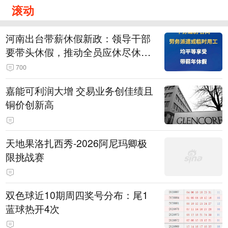
滚动
河南出台带薪休假新政：领导干部
要带头休假，推动全员应休尽休、
休满休足，对纸面休假、弄虚作假
700
的机关事业单位约谈通报、限期整
嘉能可利润大增 交易业务创佳绩且
改
铜价创新高
天地果洛扎西秀-2026阿尼玛卿极
限挑战赛
双色球近10期周四奖号分布：尾1
蓝球热开4次