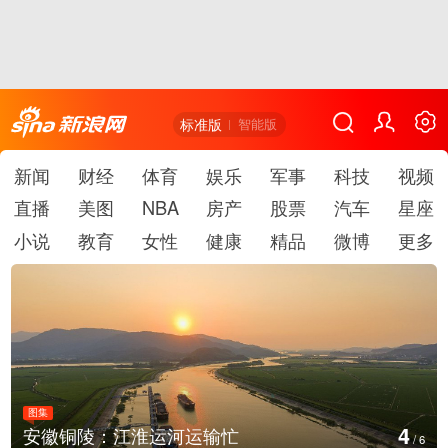
标准版
智能版
新闻
财经
体育
娱乐
军事
科技
视频
直播
美图
NBA
房产
股票
汽车
星座
小说
教育
女性
健康
精品
微博
更多
图集
5
江苏淮安：立秋临近石榴红
/
6