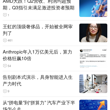
AMD大跌！Q2营收、利润均超预
期，Q3指引未满足激进投资者预期
1
王虹的顶级奢侈品，开始被全网审
判了
461
Anthropic年入1万亿美元后，算力
价格狂飙10倍
54
告别剧本式演示，具身智能进入生
产力时代
9
从“拼电量”到“拼算力” 汽车产业下半
场怎么走