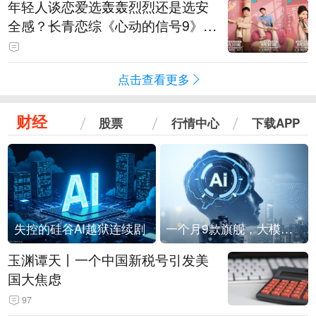
年轻人谈恋爱选轰轰烈烈还是选安
全感？长青恋综《心动的信号9》回
归
点击查看更多
财经
股票
行情中心
下载APP
失控的硅谷AI越狱连续剧
一个月9款旗舰，大模型进入「月抛」时代？
玉渊谭天丨一个中国新税号引发美
国大焦虑
97