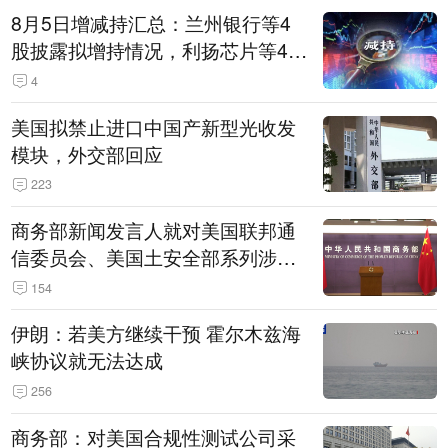
8月5日增减持汇总：兰州银行等4
股披露拟增持情况，利扬芯片等4股
拟减持（表）
4
美国拟禁止进口中国产新型光收发
模块，外交部回应
223
商务部新闻发言人就对美国联邦通
信委员会、美国土安全部系列涉华
消极措施实施反制答记者问
154
伊朗：若美方继续干预 霍尔木兹海
峡协议就无法达成
256
商务部：对美国合规性测试公司采