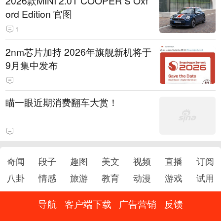
2026款MINI 2.0T COOPER S Oxf
ord Edition 官图
1
2nm芯片加持 2026年旗舰新机将于
9月集中发布
瞄一眼近期消费翻车大赏！
奇闻
段子
趣图
美文
视频
直播
订阅
八卦
情感
旅游
教育
动漫
游戏
试用
导航
客户端下载
广告营销
反馈