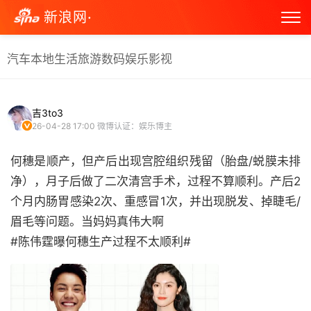
新浪网·
汽车
本地生活
旅游
数码
娱乐
影视
吉3to3
26-04-28 17:00
微博认证：娱乐博主
何穗是顺产，但产后出现宫腔组织残留（胎盘/蜕膜未排
净），月子后做了二次清宫手术，过程不算顺利。产后2
个月内肠胃感染2次、重感冒1次，并出现脱发、掉睫毛/
眉毛等问题。当妈妈真伟大啊
#陈伟霆曝何穗生产过程不太顺利# ​