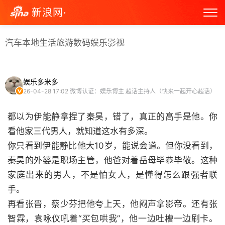
新浪网·
汽车
本地生活
旅游
数码
娱乐
影视
娱乐多米多
26-04-28 17:02
微博认证：娱乐博主 超话主持人（快来一起开心超话）
都以为伊能静拿捏了秦昊，错了，真正的高手是他。你
看他家三代男人，就知道这水有多深。
你只看到伊能静比他大10岁，能说会道。但你没看到，
秦昊的外婆是职场主管，他爸对着岳母毕恭毕敬。这种
家庭出来的男人，不是怕女人，是懂得怎么跟强者联
手。
再看张晋，蔡少芬把他夸上天，他闷声拿影帝。还有张
智霖，袁咏仪吼着“买包哄我”，他一边吐槽一边刷卡。