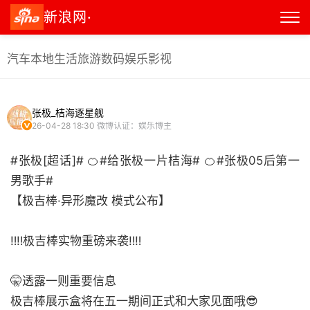
新浪网·
汽车
本地生活
旅游
数码
娱乐
影视
张极_桔海逐星舰
26-04-28 18:30
微博认证：娱乐博主
#张极[超话]# 🍊#给张极一片桔海# 🍊#张极05后第一
男歌手#
【极吉棒·异形魔改 模式公布】
‼️‼️极吉棒实物重磅来袭‼️‼️
🤫透露一则重要信息
极吉棒展示盒将在五一期间正式和大家见面哦😎