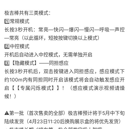
极吉棒共有三类模式：
1️⃣常规模式
长按3秒开机：常亮—快闪—爆闪—慢闪—呼吸—声控
—常亮（以此循环，短按按键切换以上模式）
2️⃣中控模式
开机后自动进入中控模式，无需单独开启
3️⃣【隐藏模式】——同担感应
长按3秒开机后，双击按键进入同担感应，感应模式下
约100m内有同担同时开启该模式将会自动触发感应开
启【【专属闪烁模式】】！（感应模式演示视频请燥
候！）
⚠️第一批（首次售卖的全部）极吉棒预计将于5月中下旬
陆续发货（4月23日11:20后换购展示盒的将优先发货）