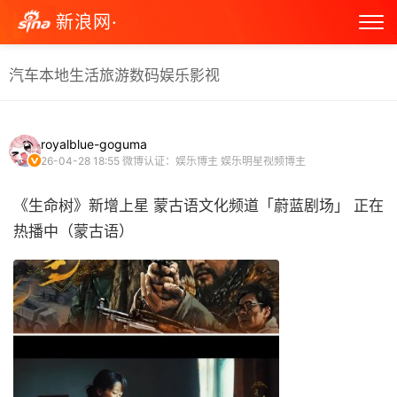
新浪网·
汽车
本地生活
旅游
数码
娱乐
影视
royalblue-goguma
26-04-28 18:55
微博认证：娱乐博主 娱乐明星视频博主
《生命树》新增上星 蒙古语文化频道「蔚蓝剧场」 正在
热播中（蒙古语） ​