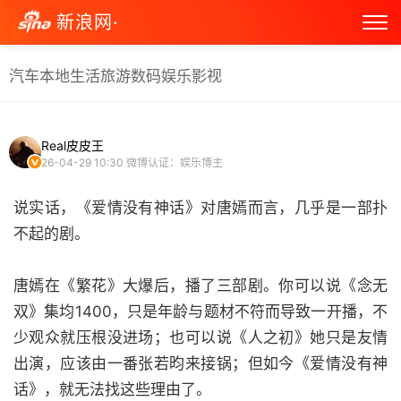
新浪网·
汽车
本地生活
旅游
数码
娱乐
影视
Real皮皮王
26-04-29 10:30
微博认证：娱乐博主
说实话，《爱情没有神话》对唐嫣而言，几乎是一部扑
不起的剧。
唐嫣在《繁花》大爆后，播了三部剧。你可以说《念无
双》集均1400，只是年龄与题材不符而导致一开播，不
少观众就压根没进场；也可以说《人之初》她只是友情
出演，应该由一番张若昀来接锅；但如今《爱情没有神
话》，就无法找这些理由了。