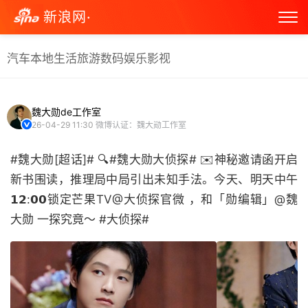
新浪网·
汽车
本地生活
旅游
数码
娱乐
影视
魏大勋de工作室
26-04-29 11:30
微博认证：魏大勋工作室
#魏大勋[超话]# 🔍#魏大勋大侦探# ✉️神秘邀请函开启
新书围读，推理局中局引出未知手法。今天、明天中午
𝟭𝟮:𝟬𝟬锁定芒果TV@大侦探官微 ，和「勋编辑」@魏
大勋 一探究竟～ #大侦探# ​