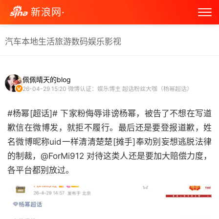
新浪网·
汽车
本地生活
旅游
数码
娱乐
影视
佩佩晴天的blog
26-04-29 15:20
微博认证：娱乐博主 超话粉丝大咖（杨幂超话）
#杨幂[超话]# 下家粉侮辱诽谤杨幂，被告了不想在写道
歉信在微博发，就拒不履行。最后还是要登报道歉，姓
名微博昵称uid一样清清楚楚[摊手]奉劝别妄想逃脱法律
的制裁，@ForMi912 对待这类人还是要加大赔偿力度，
各平台都别放过。 ​