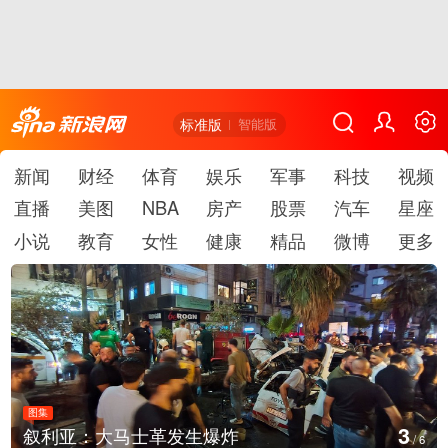
标准版
智能版
新闻
财经
体育
娱乐
军事
科技
视频
直播
美图
NBA
房产
股票
汽车
星座
小说
教育
女性
健康
精品
微博
更多
图集
3
叙利亚：大马士革发生爆炸
/
6