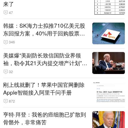
来了
47
韩媒：SK海力士拟推710亿美元股
东回报方案，40%用于回购股票，
相当于美股发行规模
346
美媒爆“美副防长致信国防业界领
袖，勒令其21天内提交增产计划”，
五角大楼回应
32
刚上线就删了！苹果中国官网删除
Apple智能接入阿里千问手册
872
亨特·拜登：我爸的癌细胞已扩散到
骨骼外，非常痛苦