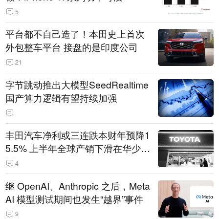
5
平台都不自己造了！本田史上首次
外包整车平台 接盘的是印度公司
21
字节跳动推出大模型SeedRealtime
国产算力逻辑有望持续加强
丰田汽车净利或三连跌本财年预降1
5.5% 上半年全球产销下滑在华少卖
14.3万辆
4
继 OpenAI、Anthropic 之后，Meta
AI 模型测试期间也发生“越界”事件
9