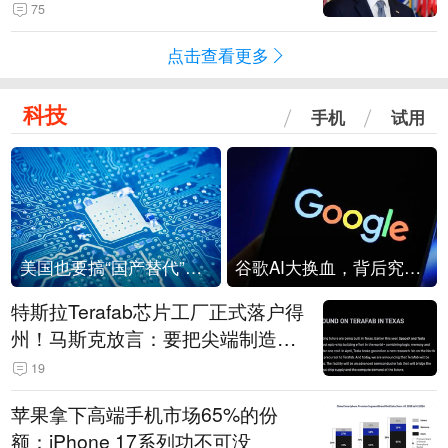
75
点击查看更多
科技
手机
试用
美国也要搞“国产替代”？先算清三笔账
谷歌AI大换血，背后究竟发生了什么？
特斯拉Terafab芯片工厂正式落户得
州！马斯克放言：要把尖端制造带
回美国
19
苹果拿下高端手机市场65%的份
额：iPhone 17系列功不可没