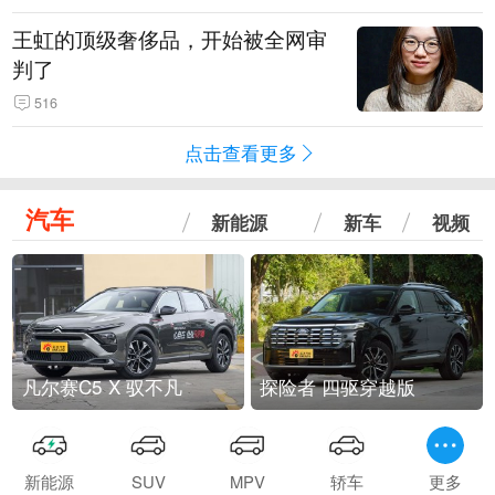
王虹的顶级奢侈品，开始被全网审
判了
516
点击查看更多
汽车
新能源
新车
视频
凡尔赛C5 X 驭不凡
探险者 四驱穿越版
新能源
SUV
MPV
轿车
更多