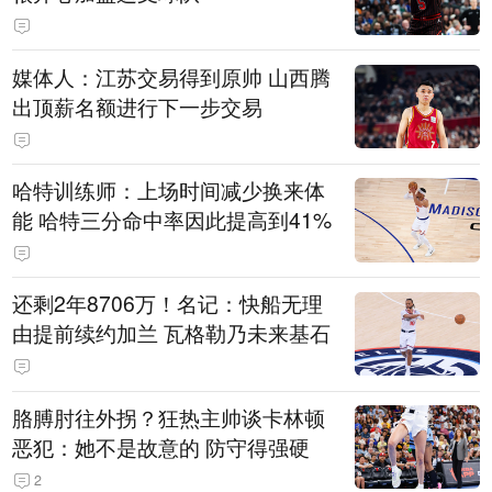
媒体人：江苏交易得到原帅 山西腾
出顶薪名额进行下一步交易
哈特训练师：上场时间减少换来体
能 哈特三分命中率因此提高到41%
还剩2年8706万！名记：快船无理
由提前续约加兰 瓦格勒乃未来基石
胳膊肘往外拐？狂热主帅谈卡林顿
恶犯：她不是故意的 防守得强硬
2