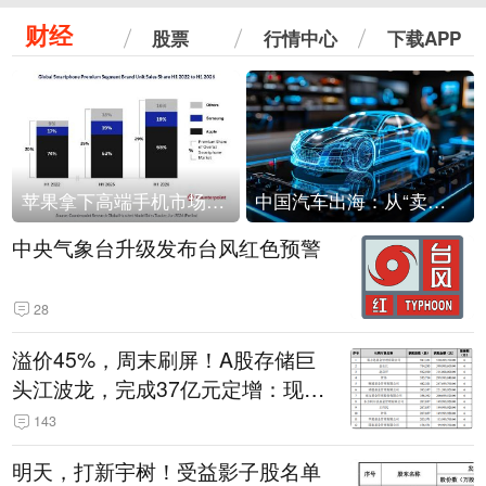
财经
股票
行情中心
下载APP
苹果拿下高端手机市场65%的份额：iPhone 17系列功不可没
中国汽车出海：从“卖出去”到“走进去”
中央气象台升级发布台风红色预警
28
溢价45%，周末刷屏！A股存储巨
头江波龙，完成37亿元定增：现价
386.6元，定增价560元
143
明天，打新宇树！受益影子股名单