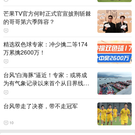
芒果TV官方何时正式官宣披荆斩棘
的哥哥第六季阵容？
精选双色球专家：冲少擒二等174
万累擒2600万！
台风“白海豚”逼近！专家：或将成
为有气象记录以来首个从日界线附
近生成、以热带风暴级以上强度登
陆我国的台风
台风带走了决赛，带不走冠军
10