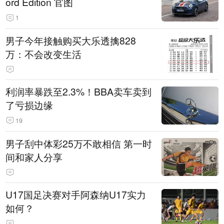
ord Edition 官图
1
男子今年接触购买大乐透擒828
万：不会改变生活
利润率暴跌至2.3%！BBA卖车卖到
了亏损边缘
19
男子刮中体彩25万不敢相信 第一时
间和家人分享
U17国足决赛对手阿森纳U17实力
如何？