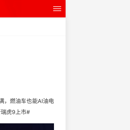
驱拉满，燃油车也能AI油电
虎9上市# ​