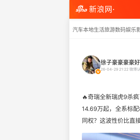
新浪网·
汽车
本地生活
旅游
数码
娱乐
徐子豪豪豪豪好
26-04-29 21:22
微博认
🔥奇瑞全新瑞虎9杀
14.69万起，全系标配
同权？这波性价比直接