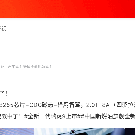
影视
证：汽车博主 微博原创视频博主
疯了！
8255芯片+CDC磁悬+猎鹰智驾，2.0T+8AT+四
戳中了！#全新一代瑞虎9上市##中国新燃油旗舰全新瑞