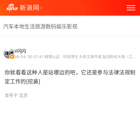
新浪网·
汽车
本地生活
旅游
数码
娱乐
影视
V闪闪
26-04-30 07:41
微博认证：科技博主 头条文章作者 超话粉丝大咖（工业化与复兴超话） 微博原创视频博主
你就看看这种人是站哪边的吧，它还是参与法律法规制
定工作的[挖鼻]
发布于 北京