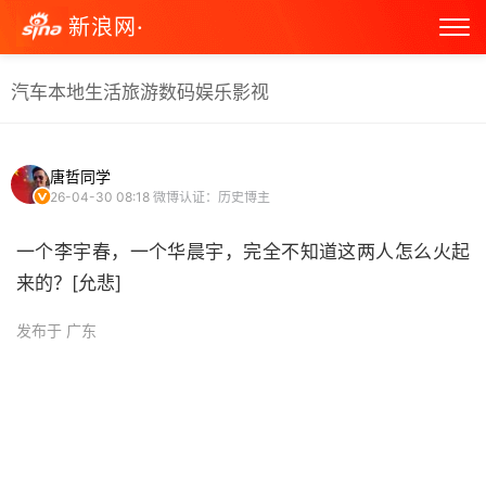
新浪网·
汽车
本地生活
旅游
数码
娱乐
影视
唐哲同学
26-04-30 08:18
微博认证：历史博主
一个李宇春，一个华晨宇，完全不知道这两人怎么火起
来的？[允悲] ​
发布于 广东