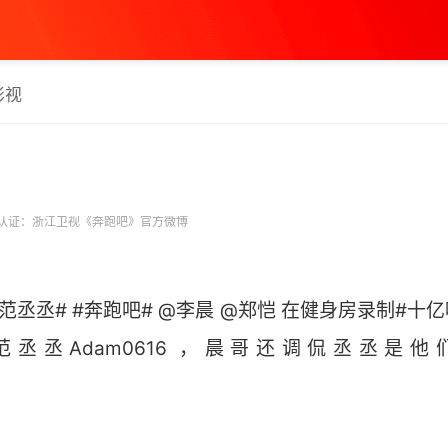
影视
认证：浙江卫视《奔跑吧》官方微博
丞丞# #奔跑吧# @李晨 @郑恺 在健身房录制#十
丞丞Adam0616 ，晨哥还调侃丞丞是
​