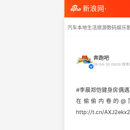
新浪网·
汽车
本地生活
旅游
数码
娱乐
奔跑吧
26-04-30 09:00
微博
#李晨郑恺健身房偶遇范
在偷偷内卷的@范
http://t.cn/AXJ2ekx2 