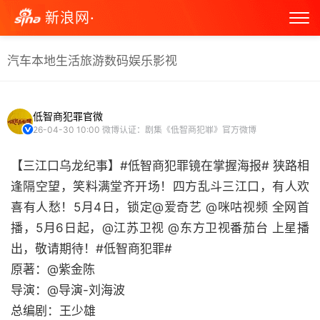
新浪网·
汽车
本地生活
旅游
数码
娱乐
影视
低智商犯罪官微
26-04-30 10:00
微博认证：剧集《低智商犯罪》官方微博
【三江口乌龙纪事】#低智商犯罪镜在掌握海报# 狭路相
逢隔空望，笑料满堂齐开场！四方乱斗三江口，有人欢
喜有人愁！5月4日，锁定@爱奇艺 @咪咕视频 全网首
播，5月6日起，@江苏卫视 @东方卫视番茄台 上星播
出，敬请期待！#低智商犯罪#
原著：@紫金陈
导演：@导演-刘海波
总编剧：王少雄