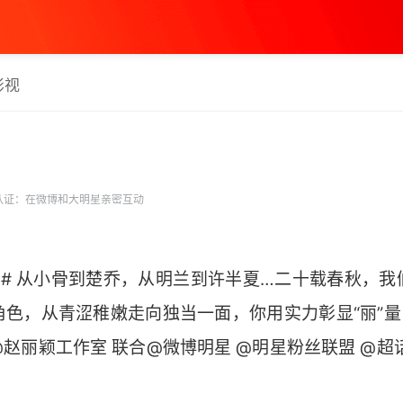
影视
认证：在微博和大明星亲密互动
年# 从小骨到楚乔，从明兰到许半夏…二十载春秋，我
色，从青涩稚嫩走向独当一面，你用实力彰显“丽”量
赵丽颖工作室 联合@微博明星 @明星粉丝联盟 @超