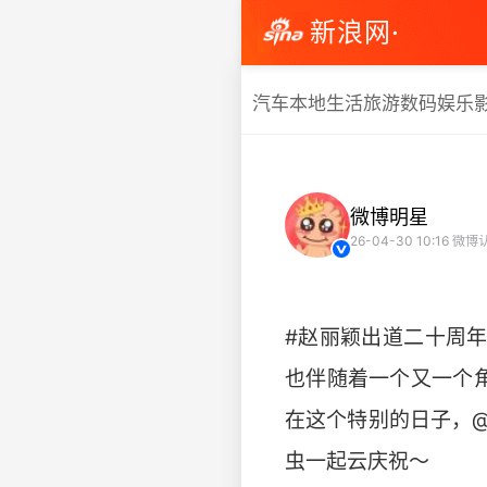
新浪网·
汽车
本地生活
旅游
数码
娱乐
微博明星
26-04-30 10:16
微博
#赵丽颖出道二十周
也伴随着一个又一个角
在这个特别的日子，@
虫一起云庆祝～