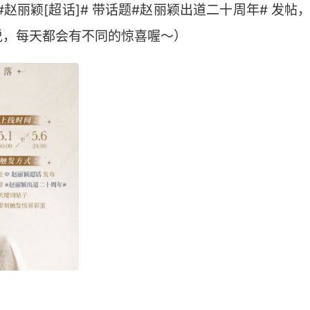
#赵丽颖[超话]# 带话题#赵丽颖出道二十周年# 发
说，每天都会有不同的惊喜喔～）