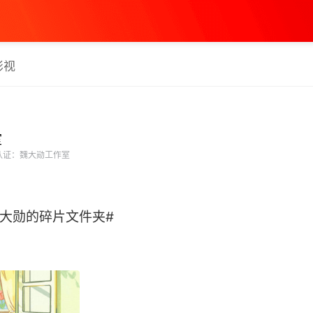
影视
室
认证：魏大勋工作室
️#魏大勋的碎片文件夹#