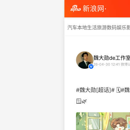
新浪网·
汽车
本地生活
旅游
数码
娱乐
魏大勋de工作
26-04-30 12:41
微博
#魏大勋[超话]# 🗓
🪟🌿 ​