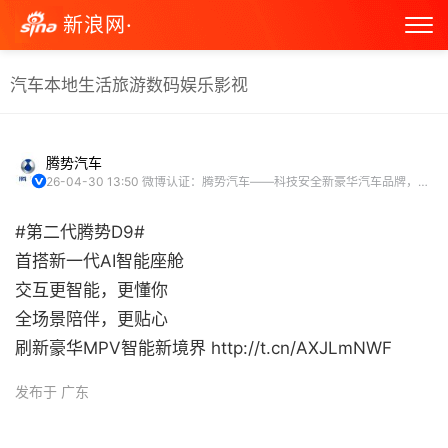
新浪网·
汽车
本地生活
旅游
数码
娱乐
影视
腾势汽车
26-04-30 13:50
微博认证：腾势汽车——科技安全新豪华汽车品牌，新能源时代的「安全之王」
#第二代腾势D9#
首搭新一代AI智能座舱
交互更智能，更懂你
全场景陪伴，更贴心
刷新豪华MPV智能新境界 http://t.cn/AXJLmNWF ​
发布于 广东