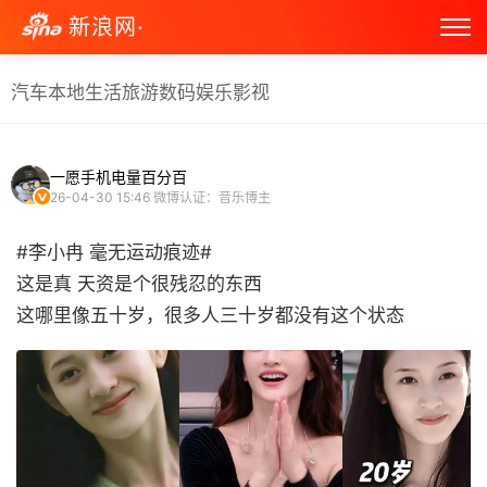
新浪网·
汽车
本地生活
旅游
数码
娱乐
影视
一愿手机电量百分百
26-04-30 15:46
微博认证：音乐博主
#李小冉 毫无运动痕迹#
这是真 天资是个很残忍的东西
这哪里像五十岁，很多人三十岁都没有这个状态 ​